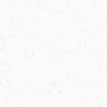
运动员医学影像AI分析
查看更多