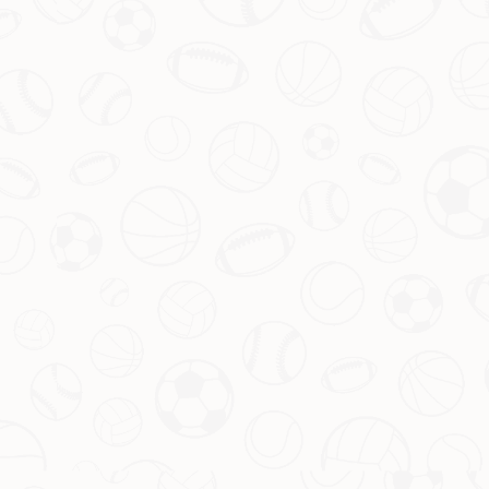
运动员个性化智能训练
房
电竞网游 公司简介 电竞网游 是本站公司
的核心业务之一。作为行业的领导者，本
站致力于提供高质量的产品...
查看更多