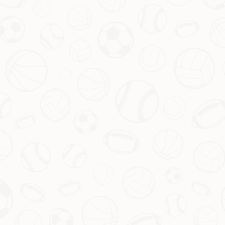
AI驱动的运动战术建模
作为一家专业的运动心理辅导中心，为运
动员提供心理素质训练、压力管理和心理
调节服务。本站的课程涵盖赛前...
查看更多