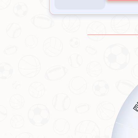
极速送达
专家