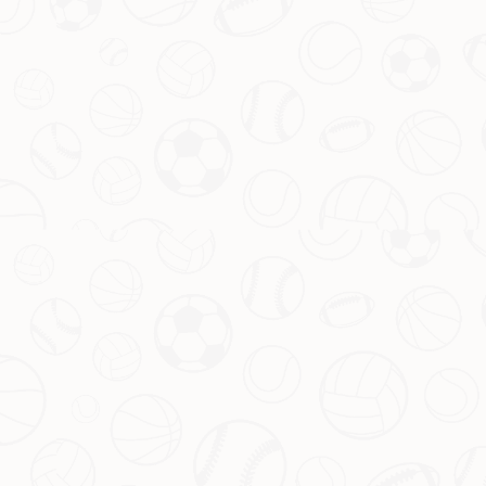
滑翔伞运动推广
通过精准的市场定位和有效的营销策略，
本站的品牌影响力不断扩大，赢得了广大
客户的信赖。此外，本站始终关...
查看更多