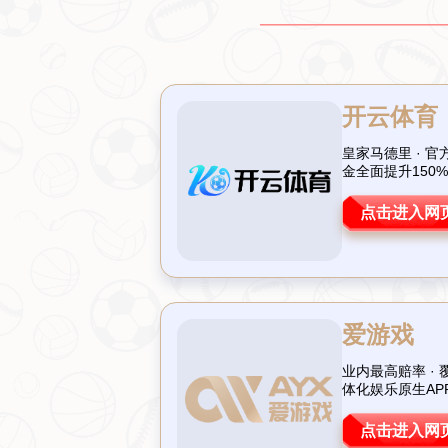
体育
关于开云体
iyun Sports）作为皇马官方赞
开云体育（Kaiyun Spor
开云
全球顶级足球、篮球和电竞赛事
助商，提供全球顶级足球、
助
.
的高清直播...
的高
看更多
查看更多
查看更多