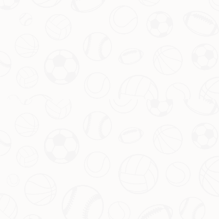
我们的特色服务
89K
Customer Review